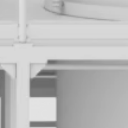
a
r
e
l
e